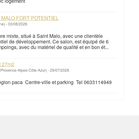
ec logement
T MALO FORT POTENTIEL
gne)
-
03/08/2026
re mixte, situé à Saint Malo, avec une clientèle
tentiel de développement. Ce salon, est équipé de 6
poings, avec du matériel de qualité et en bon ét...
rt 27m2
Provence-Alpes-Côte-Azur)
-
29/07/2026
région paca Centre-ville et parking Tel 0633114949