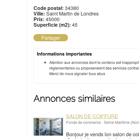
Code postal:
34380
Ville:
Saint Martin de Londres
Prix:
45000
Superficie (m2):
45
Partager
Informations importantes
Atention aux annonces dont le contenu est inappropri
réglementaires ou proposeraient des services contraire
Merci de nous signaler tous abus
Annonces similaires
SALON DE COIFFURE
Fonds de commerce
-
Seine-Maritime (No
Bonjour je vends lon salon de coif