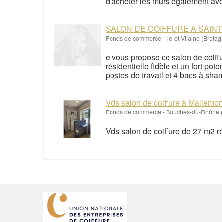
d'acheter les murs également av
SALON DE COIFFURE A SAIN
Fonds de commerce
-
Ile-et-Vilaine (Breta
e vous propose ce salon de coiffu
résidentielle fidèle et un fort po
postes de travail et 4 bacs à sham
Vds salon de coiffure à Mallemo
Fonds de commerce
-
Bouches-du-Rhône (
Vds salon de coiffure de 27 m2 