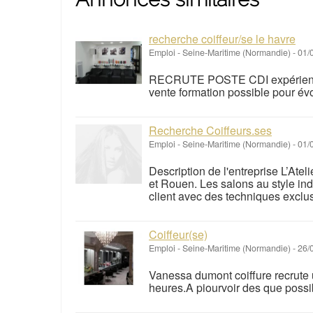
recherche coiffeur/se le havre
Emploi
-
Seine-Maritime (Normandie)
-
01/
RECRUTE POSTE CDI expérience ap
vente formation possible pour év
Recherche Coiffeurs.ses
Emploi
-
Seine-Maritime (Normandie)
-
01/
Description de l'entreprise L’Atel
et Rouen. Les salons au style ind
client avec des techniques exclusi
Coiffeur(se)
Emploi
-
Seine-Maritime (Normandie)
-
26/
Vanessa dumont coiffure recrute 
heures.A piourvoir des que possi