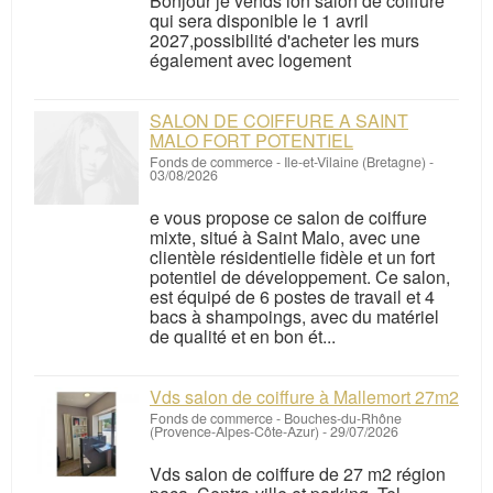
Bonjour je vends lon salon de coiffure
qui sera disponible le 1 avril
2027,possibilité d'acheter les murs
également avec logement
SALON DE COIFFURE A SAINT
MALO FORT POTENTIEL
Fonds de commerce
-
Ile-et-Vilaine (Bretagne)
-
03/08/2026
e vous propose ce salon de coiffure
mixte, situé à Saint Malo, avec une
clientèle résidentielle fidèle et un fort
potentiel de développement. Ce salon,
est équipé de 6 postes de travail et 4
bacs à shampoings, avec du matériel
de qualité et en bon ét...
Vds salon de coiffure à Mallemort 27m2
Fonds de commerce
-
Bouches-du-Rhône
(Provence-Alpes-Côte-Azur)
-
29/07/2026
Vds salon de coiffure de 27 m2 région