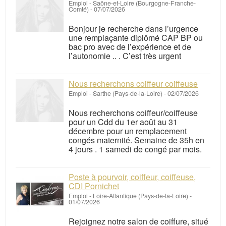
Emploi
-
Saône-et-Loire (Bourgogne-Franche-
Comté)
-
07/07/2026
Bonjour je recherche dans l’urgence
une remplaçante diplômé CAP BP ou
bac pro avec de l’expérience et de
l’autonomie .. . C’est très urgent
Nous recherchons coiffeur coiffeuse
Emploi
-
Sarthe (Pays-de-la-Loire)
-
02/07/2026
Nous recherchons coiffeur/coiffeuse
pour un Cdd du 1er août au 31
décembre pour un remplacement
congés maternité. Semaine de 35h en
4 jours . 1 samedi de congé par mois.
Poste à pourvoir, coiffeur, coiffeuse,
CDI Pornichet
Emploi
-
Loire-Atlantique (Pays-de-la-Loire)
-
01/07/2026
Rejoignez notre salon de coiffure, situé