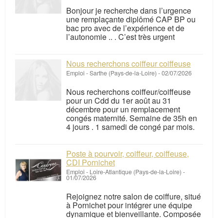
Bonjour je recherche dans l’urgence
une remplaçante diplômé CAP BP ou
bac pro avec de l’expérience et de
l’autonomie .. . C’est très urgent
Nous recherchons coiffeur coiffeuse
Emploi
-
Sarthe (Pays-de-la-Loire)
-
02/07/2026
Nous recherchons coiffeur/coiffeuse
pour un Cdd du 1er août au 31
décembre pour un remplacement
congés maternité. Semaine de 35h en
4 jours . 1 samedi de congé par mois.
Poste à pourvoir, coiffeur, coiffeuse,
CDI Pornichet
Emploi
-
Loire-Atlantique (Pays-de-la-Loire)
-
01/07/2026
Rejoignez notre salon de coiffure, situé
à Pornichet pour intégrer une équipe
dynamique et bienveillante. Composée