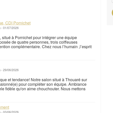
use, CDI Pornichet
)
-
01/07/2026
, situé à Pornichet pour intégrer une équipe
osée de quatre personnes, trois coiffeuses
ntion complémentaire. Chez nous l’humain ,l’esprit
)
-
29/06/2026
ique et tendance! Notre salon situé à Thouaré sur
passionné(e) pour compléter son équipe. Ambiance
ntèle fidèle qu'on aime chouchouter. Nous mettons
ement
)
-
03/06/2026