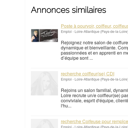
Annonces similaires
Poste à pourvoir, coiffeur, coiffe
Emploi
-
Loire-Atlantique (Pays-de-la-Loire
Rejoignez notre salon de coiffure
dynamique et bienveillante. Comp
passionnées et en apprenti en me
d’équipe sont ...
recherche coiffeur(se) CDI
Emploi
-
Loire-Atlantique (Pays-de-la-Loire
Rejoins un salon familial, dynam
Loire recrute un/e coiffeur(se) 
conviviale, esprit d'équipe, clie
l'hu...
recherche Coifeuse pour remplc
Emploi
-
Loire-Atlantique (Pays-de-la-Loire