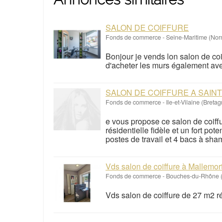
SALON DE COIFFURE
Fonds de commerce
-
Seine-Maritime (No
Bonjour je vends lon salon de coif
d'acheter les murs également av
SALON DE COIFFURE A SAIN
Fonds de commerce
-
Ile-et-Vilaine (Breta
e vous propose ce salon de coiffu
résidentielle fidèle et un fort po
postes de travail et 4 bacs à sham
Vds salon de coiffure à Mallemo
Fonds de commerce
-
Bouches-du-Rhône (
Vds salon de coiffure de 27 m2 