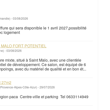
rmandie)
-
03/08/2026
fure qui sera disponible le 1 avril 2027,possibilité
ec logement
T MALO FORT POTENTIEL
gne)
-
03/08/2026
re mixte, situé à Saint Malo, avec une clientèle
tentiel de développement. Ce salon, est équipé de 6
poings, avec du matériel de qualité et en bon ét...
rt 27m2
Provence-Alpes-Côte-Azur)
-
29/07/2026
région paca Centre-ville et parking Tel 0633114949