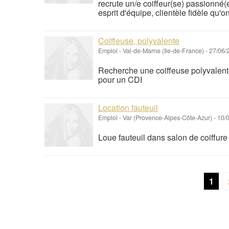
recrute un/e coiffeur(se) passionné
esprit d'équipe, clientèle fidèle qu'
Coiffeuse, polyvalente
Emploi
-
Val-de-Marne (Ile-de-France)
-
27/06/
Recherche une coiffeuse polyvalen
pour un CDI
Location fauteuil
Emploi
-
Var (Provence-Alpes-Côte-Azur)
-
10/0
Loue fauteuil dans salon de coiffur
1