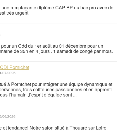
ce une remplaçante diplômé CAP BP ou bac pro avec de
est très urgent
6
e pour un Cdd du 1er août au 31 décembre pour un
aine de 35h en 4 jours . 1 samedi de congé par mois.
, CDI Pornichet
1/07/2026
itué à Pornichet pour intégrer une équipe dynamique et
ersonnes, trois coiffeuses passionnées et en apprenti
 l’humain ,l’esprit d’équipe sont ...
9/06/2026
e et tendance! Notre salon situé à Thouaré sur Loire