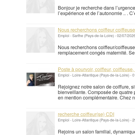
Bonjour je recherche dans l’urgen
l’expérience et de l’autonomie .. . C’
Nous recherchons coiffeur coiffeuse
Emploi
-
Sarthe (Pays-de-la-Loire)
-
02/07/202
Nous recherchons coiffeur/coiffeus
remplacement congés maternité. Sem
Poste à pourvoir, coiffeur, coiffeuse
Emploi
-
Loire-Atlantique (Pays-de-la-Loire)
-
0
Rejoignez notre salon de coiffure, s
bienveillante. Composée de quatre p
en mention complémentaire. Chez nous
recherche coiffeur(se) CDI
Emploi
-
Loire-Atlantique (Pays-de-la-Loire)
-
2
Rejoins un salon familial, dynamiqu